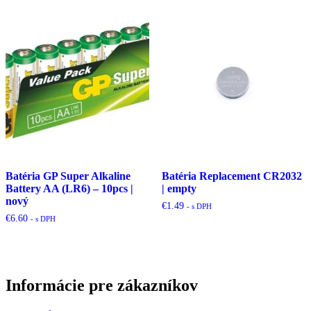
Batéria GP Super Alkaline
Batéria Replacement CR2032
Battery AA (LR6) – 10pcs |
| empty
nový
€
1.49
- s DPH
€
6.60
- s DPH
Informácie pre zákazníkov