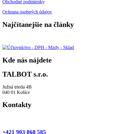
Obchodné podmienky
Ochrana osobných údajov
Najčítanejšie na články
Účtovníctvo – DPH – Mzdy – Sklad
Kde nás nájdete
TALBOT s.r.o.
Južná trieda 4B
040 01 Košice
Kontakty
Jakub Novák
+421 903 868 585