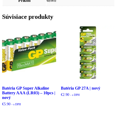
Príkon
48Wh
Súvisiace produkty
Batéria GP Super Alkaline
Batéria GP 27A | nový
Battery AAA (LR03) – 10pcs |
€
2.90
- s DPH
nový
€
5.90
- s DPH