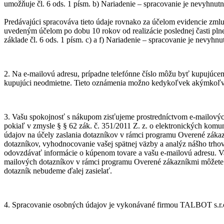
umožňuje čl. 6 ods. 1 písm. b) Nariadenie – spracovanie je nevyhnut
Predávajúci spracováva tieto údaje rovnako za účelom evidencie zml
uvedeným účelom po dobu
10 rokov
od realizácie poslednej časti p
základe čl. 6 ods. 1 písm. c) a f) Nariadenie – spracovanie je nevyh
2. Na e-mailovú adresu, prípadne telefónne číslo môžu byť kupujúcem
kupujúci neodmietne. Tieto oznámenia možno kedykoľvek akýmkoľve
3. Vašu spokojnosť s nákupom zisťujeme prostredníctvom e-mailovýc
pokiaľ v zmysle § § 62 zák. č. 351/2011 Z. z. o elektronických komu
údajov na účely zaslania dotazníkov v rámci programu Overené zákaz
dotazníkov, vyhodnocovanie vašej spätnej väzby a analýz nášho trho
odovzdávať informácie o kúpenom tovare a vašu e-mailovú adresu. Vaše 
mailových dotazníkov v rámci programu Overené zákazníkmi môžete 
dotazník nebudeme ďalej zasielať.
4. Spracovanie osobných údajov je vykonávané firmou
TALBOT s.r.