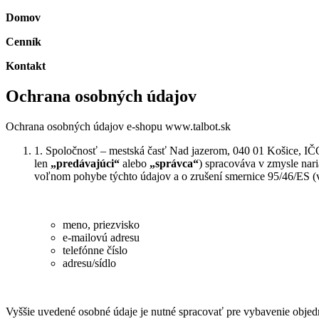
Domov
Cenník
Kontakt
Ochrana osobných údajov
Ochrana osobných údajov e-shopu www.talbot.sk
1. Spoločnosť
– mestská časť Nad jazerom, 040 01 Košice, I
len
„predávajúci“
alebo
„správca“
) spracováva v zmysle nar
voľnom pohybe týchto údajov a o zrušení smernice 95/46/ES (v
meno, priezvisko
e-mailovú adresu
telefónne číslo
adresu/sídlo
Vyššie uvedené osobné údaje je nutné spracovať pre vybavenie objed