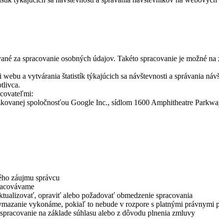
ané za spracovanie osobných údajov. Takéto spracovanie je možné na
i webu a vytvárania štatistík týkajúcich sa návštevnosti a správania 
tlivca.
acovateľmi:
dzkovanej spoločnosťou Google Inc., sídlom 1600 Amphitheatre Park
ného záujmu správcu
pracovávame
 aktualizovať, opraviť alebo požadovať obmedzenie spracovania
ymazanie vykonáme, pokiaľ to nebude v rozpore s platnými právnymi 
 spracovanie na základe súhlasu alebo z dôvodu plnenia zmluvy