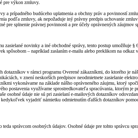
né pre výkon zmluvy.
uvy a prípadného budúceho uplatnenia a obchny práv a povinností zmlu
lnenia podľa zmluvy, ak nepožaduje iný právny predpis uchovanie zmlu
nutné pre splnenie právnej povinnosti a pre účely oprávnených záujmov s
u zasielané novinky a iné obchodné správy, tento postup umožňuje § 6
k spôsobom – napríklad zaslaním e-mailu alebo preklikom na odkaz 
h dotazníkov v rámci programu Overené zákazníkmi, do ktorého je náš
nikáciách, v znení neskorších predpisov neodmietnete zasielanie elekt
níkmi vykonávame na základe nášho oprávneného záujmu, ktorý spočíva
vého postavenia využívame sprostredkovateľa spracúvania, ktorým je 
osobné údaje nie sú pri zasielaní e-mailových dotazníkov odovzdané žia
kedykoľvek vyjadriť námietku odmietnutím ďalších dotazníkov pomoc
o
teda správcom osobných údajov. Osobné údaje pre tohto správcu sprac