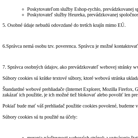
Poskytovateľom služby Eshop-rychlo, prevádzkovanej sp
Poskytovateľ služby Heureka, prevádzkovanej spoločnos
5. Osobné údaje nebudú odovzdané do tretích krajín mimo EÚ.
6.Správca nemá osobu tzv. poverenca. Správcu je možné kontaktovať
7. Správca osobných údajov, ako prevádzkovateľ webovej stránky www
Súbory cookies sú krátke textové súbory, ktoré webová stránka ukladá
Štandardné webové prehliadače (Internet Explorer, Mozilla Firefox, 
zakázať ich použitie, je ich možné tiež blokovať alebo povoliť len pre
Pokiaľ bude mať váš prehliadač použitie cookies povolené, budeme vy
Súbory cookies sú tu použité na účely:
merania návštevnosti webových stránok a vytváranie štat