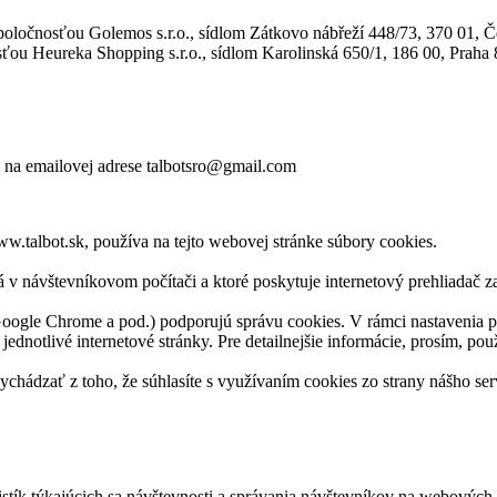
oločnosťou Golemos s.r.o., sídlom Zátkovo nábřeží 448/73, 370 01, 
ťou Heureka Shopping s.r.o., sídlom Karolinská 650/1, 186 00, Praha 
 na emailovej adrese talbotsro@gmail.com
.talbot.sk, používa na tejto webovej stránke súbory cookies.
 v návštevníkovom počítači a ktoré poskytuje internetový prehliadač z
Google Chrome a pod.) podporujú správu cookies. V rámci nastavenia p
 jednotlivé internetové stránky. Pre detailnejšie informácie, prosím, po
chádzať z toho, že súhlasíte s využívaním cookies zo strany nášho ser
istík týkajúcich sa návštevnosti a správania návštevníkov na webových