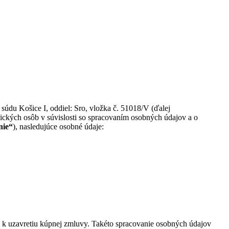
údu Košice I, oddiel: Sro, vložka č. 51018/V
(ďalej
ických osôb v súvislosti so spracovaním osobných údajov a o
nie“
), nasledujúce osobné údaje:
e k uzavretiu kúpnej zmluvy. Takéto spracovanie osobných údajov