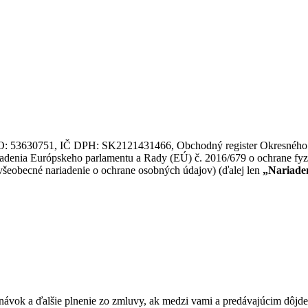
ČO: 53630751, IČ DPH: SK2121431466, Obchodný register Okresného s
iadenia Európskeho parlamentu a Rady (EÚ) č. 2016/679 o ochrane fyz
šeobecné nariadenie o ochrane osobných údajov) (ďalej len
„Nariade
návok a ďalšie plnenie zo zmluvy, ak medzi vami a predávajúcim dôjd