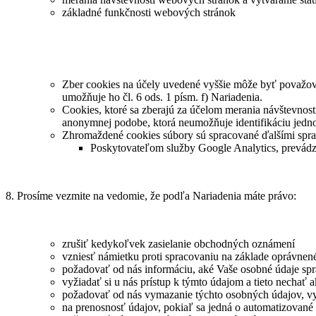
základné funkčnosti webových stránok
Zber cookies na účely uvedené vyššie môže byť považov
umožňuje ho čl. 6 ods. 1 písm. f) Nariadenia.
Cookies, ktoré sa zberajú za účelom merania návštevnost
anonymnej podobe, ktorá neumožňuje identifikáciu jedno
Zhromaždené cookies súbory sú spracované ďalšími spr
Poskytovateľom služby Google Analytics, prevá
8. Prosíme vezmite na vedomie, že podľa Nariadenia máte právo:
zrušiť kedykoľvek zasielanie obchodných oznámení
vzniesť námietku proti spracovaniu na základe oprávne
požadovať od nás informáciu, aké Vaše osobné údaje s
vyžiadať si u nás prístup k týmto údajom a tieto nechať
požadovať od nás vymazanie týchto osobných údajov, v
na prenosnosť údajov, pokiaľ sa jedná o automatizované