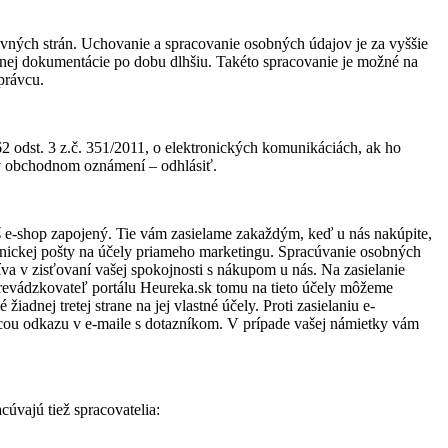
vných strán. Uchovanie a spracovanie osobných údajov je za vyššie
vnej dokumentácie po dobu dlhšiu. Takéto spracovanie je možné na
právcu.
2 odst. 3 z.č. 351/2011, o elektronických komunikáciách, ak ho
v obchodnom oznámení – odhlásiť.
 e-shop zapojený. Tie vám zasielame zakaždým, keď u nás nakúpite,
ronickej pošty na účely priameho marketingu. Spracúvanie osobných
 v zisťovaní vašej spokojnosti s nákupom u nás. Na zasielanie
prevádzkovateľ portálu Heureka.sk tomu na tieto účely môžeme
dnej tretej strane na jej vlastné účely. Proti zasielaniu e-
ou odkazu v e-maile s dotazníkom. V prípade vašej námietky vám
úvajú tiež spracovatelia: