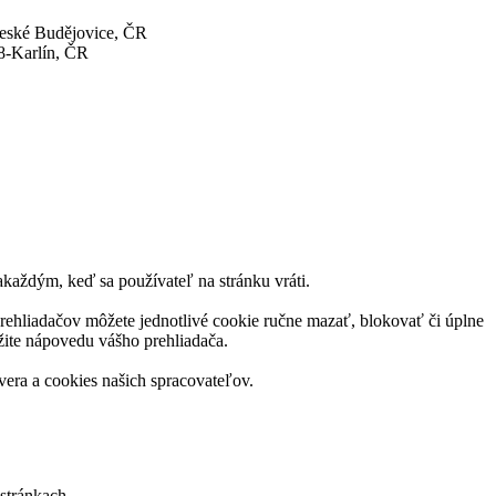
České Budějovice, ČR
8-Karlín, ČR
akaždým, keď sa používateľ na stránku vráti.
rehliadačov môžete jednotlivé cookie ručne mazať, blokovať či úplne
užite nápovedu vášho prehliadača.
vera a cookies našich spracovateľov.
 stránkach