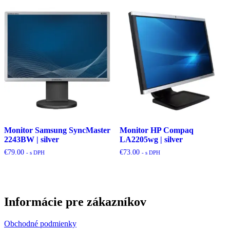
Monitor Samsung SyncMaster
Monitor HP Compaq
2243BW | silver
LA2205wg | silver
€
79.00
€
73.00
- s DPH
- s DPH
Informácie pre zákazníkov
Obchodné podmienky