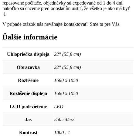
repasované počítače, objednávky sú expedované od 1 do 4 dní,
nakoľko sa chceme pred odoslaním uistiť, že všetko je ako má byť
:).
V prípade otázok nás neváhajte kontaktovať! Sme tu pre Vás.
Ďalšie informácie
Uhlopriečka displeja
22" (55,8 cm)
Obrazovka
22" (55,8 cm)
Rozlíšenie
1680 x 1050
Rozlíšenie displeja
1680 x 1050
LCD podsvietenie
LED
Jas
250 cd/m2
Kontrast
1000 : 1